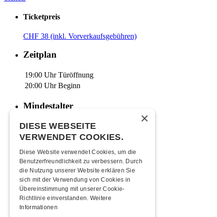
Ticketpreis
CHF 38 (inkl. Vorverkaufsgebühren)
Zeitplan
19:00 Uhr
Türöffnung
20:00 Uhr
Beginn
Mindestalter
×
Kein Mindestalter bei diesem Anlass
DIESE WEBSEITE
VERWENDET COOKIES.
Anreise
Diese Website verwendet Cookies, um die
Benutzerfreundlichkeit zu verbessern. Durch
Mit den ÖVs
|
Mit dem Auto
|
Zu Fuss
die Nutzung unserer Website erklären Sie
Übernachten
sich mit der Verwendung von Cookies in
Übereinstimmung mit unserer Cookie-
Richtlinie einverstanden.
Weitere
Jugendherberge Sol. (inkl Rabatt)
Informationen
Hotel Kreuz Solothurn
Hotel Astoria Solothurn