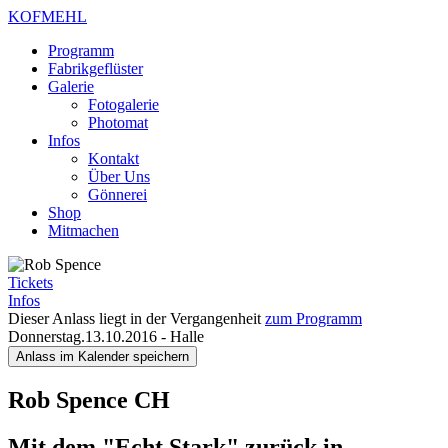
KOFMEHL
Programm
Fabrikgeflüster
Galerie
Fotogalerie
Photomat
Infos
Kontakt
Über Uns
Gönnerei
Shop
Mitmachen
Tickets
Infos
Dieser Anlass liegt in der Vergangenheit
zum Programm
Donnerstag.13.10.2016
-
Halle
Anlass im Kalender speichern
Rob Spence
CH
Mit dem "Echt Stark" zurück in