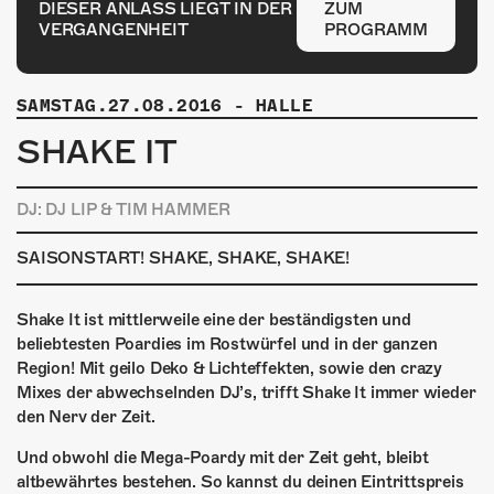
ÜBER UNS
DIESER ANLASS LIEGT IN DER
ZUM
VERGANGENHEIT
PROGRAMM
GÖNNEREI
SHOP
SAMSTAG.27.08.2016
-
HALLE
SHAKE IT
MITMACHEN
DJ: DJ LIP & TIM HAMMER
SAISONSTART! SHAKE, SHAKE, SHAKE!
Shake It ist mittlerweile eine der beständigsten und
beliebtesten Poardies im Rostwürfel und in der ganzen
Region! Mit geilo Deko & Lichteffekten, sowie den crazy
Mixes der abwechselnden DJ’s, trifft Shake It immer wieder
den Nerv der Zeit.
Und obwohl die Mega-Poardy mit der Zeit geht, bleibt
altbewährtes bestehen. So kannst du deinen Eintrittspreis