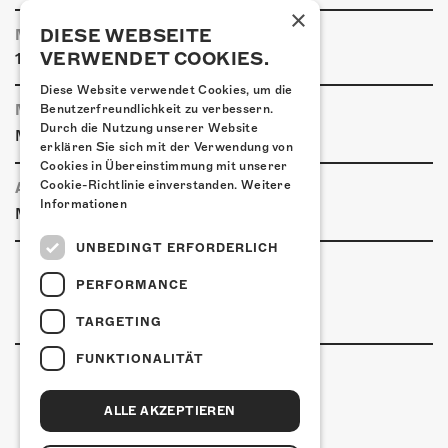
×
DIESE WEBSEITE
MINDESTALTER
VERWENDET COOKIES.
16 Jahre (ID, Pass, Führerschein)
Diese Website verwendet Cookies, um die
MOONLINER
Benutzerfreundlichkeit zu verbessern.
Durch die Nutzung unserer Website
Moonlinerfahrplan ab Kofmehl
erklären Sie sich mit der Verwendung von
Cookies in Übereinstimmung mit unserer
Cookie-Richtlinie einverstanden.
Weitere
ANREISE
Informationen
|
|
Mit den ÖVs
Mit dem Auto
Zu Fuss
UNBEDINGT ERFORDERLICH
PERFORMANCE
TARGETING
FUNKTIONALITÄT
ALLE AKZEPTIEREN
Kulturfabrik Kofmehl
Kofmehlweg 1