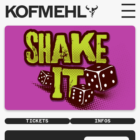
KOFMEHL
PROGRAMM
FABRIKGEFLÜSTER
GALERIE
FOTOGALERIE
PHOTOMAT
INFOS
TICKETS
INFOS
KONTAKT