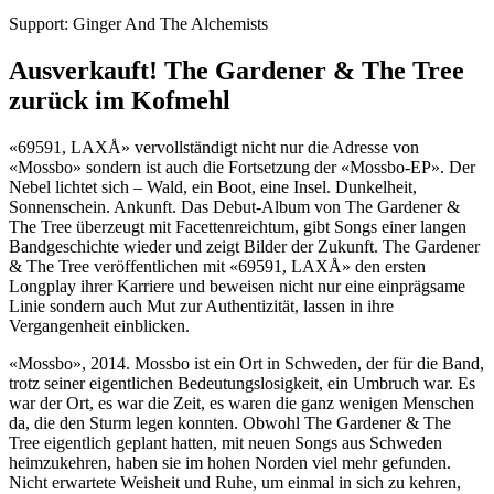
Support: Ginger And The Alchemists
Ausverkauft! The Gardener & The Tree
zurück im Kofmehl
«69591, LAXÅ» vervollständigt nicht nur die Adresse von
«Mossbo» sondern ist auch die Fortsetzung der «Mossbo-EP». Der
Nebel lichtet sich – Wald, ein Boot, eine Insel. Dunkelheit,
Sonnenschein. Ankunft. Das Debut-Album von The Gardener &
The Tree überzeugt mit Facettenreichtum, gibt Songs einer langen
Bandgeschichte wieder und zeigt Bilder der Zukunft. The Gardener
& The Tree veröffentlichen mit «69591, LAXÅ» den ersten
Longplay ihrer Karriere und beweisen nicht nur eine einprägsame
Linie sondern auch Mut zur Authentizität, lassen in ihre
Vergangenheit einblicken.
«Mossbo», 2014. Mossbo ist ein Ort in Schweden, der für die Band,
trotz seiner eigentlichen Bedeutungslosigkeit, ein Umbruch war. Es
war der Ort, es war die Zeit, es waren die ganz wenigen Menschen
da, die den Sturm legen konnten. Obwohl The Gardener & The
Tree eigentlich geplant hatten, mit neuen Songs aus Schweden
heimzukehren, haben sie im hohen Norden viel mehr gefunden.
Nicht erwartete Weisheit und Ruhe, um einmal in sich zu kehren,