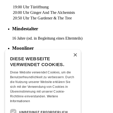
19:00 Uhr
Türöffnung
20:00 Uhr
Ginger And The Alchemists
20:50 Uhr
The Gardener & The Tree
Mindestalter
16 Jahre (od. in Begleitung eines Elternteils)
Moonliner
×
Moonlinerfahrplan ab Kofmehl
DIESE WEBSEITE
VERWENDET COOKIES.
Anreise
Diese Website verwendet Cookies, um die
Mit den ÖVs
|
Mit dem Auto
|
Zu Fuss
Benutzerfreundlichkeit zu verbessern. Durch
die Nutzung unserer Website erklären Sie
Übernachten
sich mit der Verwendung von Cookies in
Übereinstimmung mit unserer Cookie-
Richtlinie einverstanden.
Weitere
Jugendherberge Solothurn (inkl. Rabatt)
Hotel Kreuz Solothurn
Informationen
Hotel Astoria Solothurn
H4 Hotel
UNBEDINGT ERFORDERLICH