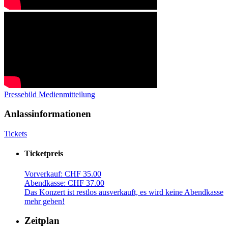
Pressebild
Medienmitteilung
Anlassinformationen
Tickets
Ticketpreis
Vorverkauf: CHF 35.00
Abendkasse: CHF 37.00
Das Konzert ist restlos ausverkauft, es wird keine Abendkasse
mehr geben!
Zeitplan