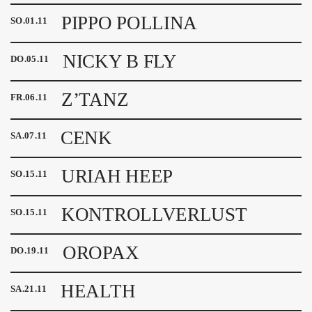
PIPPO POLLINA
SO
.
01
.
11
NICKY B FLY
DO
.
05
.
11
Z’TANZ
FR
.
06
.
11
CENK
SA
.
07
.
11
URIAH HEEP
SO
.
15
.
11
KONTROLLVERLUST
SO
.
15
.
11
OROPAX
DO
.
19
.
11
HEALTH
SA
.
21
.
11