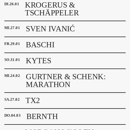
KROGERUS &
DI
.
26
.
01
TSCHÄPPELER
SVEN IVANIĆ
MI
.
27
.
01
BASCHI
FR
.
29
.
01
KYTES
SO
.
31
.
01
GURTNER & SCHENK:
MI
.
24
.
02
MARATHON
TX2
SA
.
27
.
02
BERNTH
DO
.
04
.
03