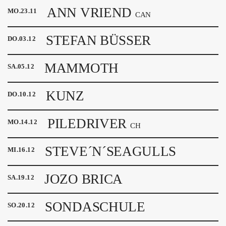
ANN VRIEND
MO
.
23
.
11
CAN
STEFAN BÜSSER
DO
.
03
.
12
MAMMOTH
SA
.
05
.
12
KUNZ
DO
.
10
.
12
PILEDRIVER
MO
.
14
.
12
CH
STEVE´N´SEAGULLS
MI
.
16
.
12
JOZO BRICA
SA
.
19
.
12
SONDASCHULE
SO
.
20
.
12