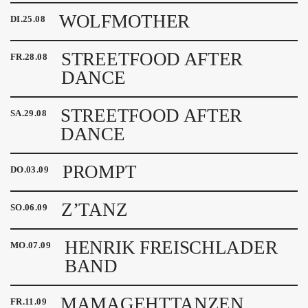
ÜBER UNS
WOLFMOTHER
DI
.
25
.
08
GÖNNEREI
STREETFOOD AFTER
FR
.
28
.
08
SHOP
DANCE
MITMACHEN
STREETFOOD AFTER
SA
.
29
.
08
DANCE
PROMPT
DO
.
03
.
09
Z’TANZ
SO
.
06
.
09
HENRIK FREISCHLADER
MO
.
07
.
09
BAND
MAMAGEHTTANZEN
FR
.
11
.
09