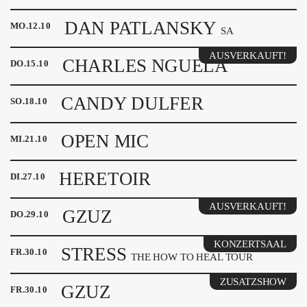
DAN PATLANSKY
MO
.
12
.
10
SA
AUSVERKAUFT!
CHARLES NGUELA
DO
.
15
.
10
CANDY DULFER
SO
.
18
.
10
OPEN MIC
MI
.
21
.
10
HERETOIR
DI
.
27
.
10
AUSVERKAUFT!
GZUZ
DO
.
29
.
10
KONZERTSAAL
STRESS
FR
.
30
.
10
THE HOW TO HEAL TOUR
ZUSATZSHOW
GZUZ
FR
.
30
.
10