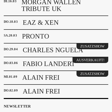
MORGAN WALLEN
DI
.
16
.
03
TRIBUTE UK
EAZ & XEN
DO
.
18
.
03
PRONTO
SA
.
20
.
03
ZUSATZSHOW
CHARLES NGUELA
DO
.
29
.
04
AUSVERKAUFT!
FABIO LANDERT
DO
.
03
.
06
ZUSATZSHOW
ALAIN FREI
MI
.
01
.
09
ALAIN FREI
DO
.
02
.
09
NEWSLETTER