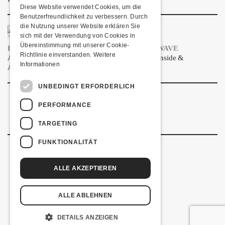
Diese Website verwendet Cookies, um die
Benutzerfreundlichkeit zu verbessern. Durch
die Nutzung unserer Website erklären Sie
sich mit der Verwendung von Cookies in
Übereinstimmung mit unserer Cookie-
FRISCH BESTÄTIGT: TENSIDE & AURORAWAVE
Richtlinie einverstanden.
Weitere
Am Donnerstag, 17. September 2026 kommen Tenside &
Informationen
Aurorawave in die Kulturfabrik Kofmehl!
UNBEDINGT ERFORDERLICH
PERFORMANCE
TARGETING
FUNKTIONALITÄT
ALLE AKZEPTIEREN
Kulturfabrik Kofmehl
Kofmehlweg 1
4502 Solothurn
ALLE ABLEHNEN
+41 32 621 20 60
Nutzungsbedingungen
DETAILS ANZEIGEN