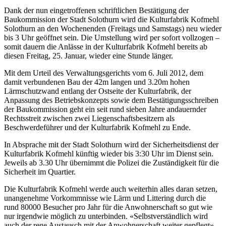
Dank der nun eingetroffenen schriftlichen Bestätigung der
Baukommission der Stadt Solothurn wird die Kulturfabrik Kofmehl
Solothurn an den Wochenenden (Freitags und Samstags) neu wieder
bis 3 Uhr geöffnet sein. Die Umstellung wird per sofort vollzogen –
somit dauern die Anlässe in der Kulturfabrik Kofmehl bereits ab
diesen Freitag, 25. Januar, wieder eine Stunde länger.
Mit dem Urteil des Verwaltungsgerichts vom 6. Juli 2012, dem
damit verbundenen Bau der 42m langen und 3.20m hohen
Lärmschutzwand entlang der Ostseite der Kulturfabrik, der
Anpassung des Betriebskonzepts sowie dem Bestätigungsschreiben
der Baukommission geht ein seit rund sieben Jahre andauernder
Rechtsstreit zwischen zwei Liegenschaftsbesitzern als
Beschwerdeführer und der Kulturfabrik Kofmehl zu Ende.
In Absprache mit der Stadt Solothurn wird der Sicherheitsdienst der
Kulturfabrik Kofmehl künftig wieder bis 3:30 Uhr im Dienst sein.
Jeweils ab 3.30 Uhr übernimmt die Polizei die Zuständigkeit für die
Sicherheit im Quartier.
Die Kulturfabrik Kofmehl werde auch weiterhin alles daran setzen,
unangenehme Vorkommnisse wie Lärm und Littering durch die
rund 80000 Besucher pro Jahr für die Anwohnerschaft so gut wie
nur irgendwie möglich zu unterbinden. «Selbstverständlich wird
auch der rege Austausch mit der Anwohnerschaft weiter gepflegt»,