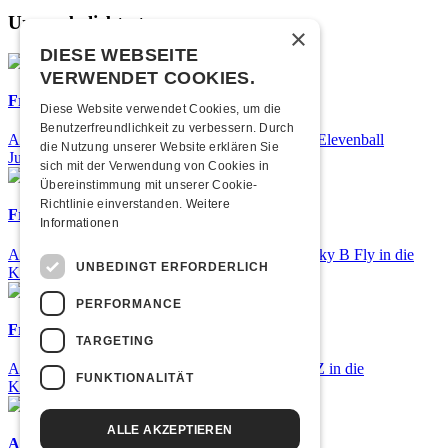
Unsere beliebtesten
×
DIESE WEBSEITE
VERWENDET COOKIES.
Frisch bestätigt: 25 Jahre Elevenball
Diese Website verwendet Cookies, um die
Benutzerfreundlichkeit zu verbessern. Durch
Am Samstag, 26. September 2026 findet das 25. Elevenball
die Nutzung unserer Website erklären Sie
Jubiläum statt
sich mit der Verwendung von Cookies in
Übereinstimmung mit unserer Cookie-
Richtlinie einverstanden.
Weitere
Frisch bestätigt: Nicky B Fly
Informationen
Am Donnerstag, 05. November 2026 kommt Nicky B Fly in die
UNBEDINGT ERFORDERLICH
Kulturfabrik Kofmehl!
PERFORMANCE
Frisch bestätigt: GZUZ
TARGETING
Am Donnerstag, 29. Oktober 2026 kommt GZUZ in die
FUNKTIONALITÄT
Kulturfabrik Kofmehl!
ALLE AKZEPTIEREN
Airbourne - Special Summer Show