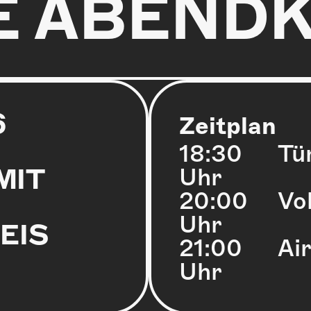
E ABEND
6
Zeitplan
18:30
Tü
MIT
Uhr
20:00
Vo
Uhr
EIS
21:00
Ai
Uhr