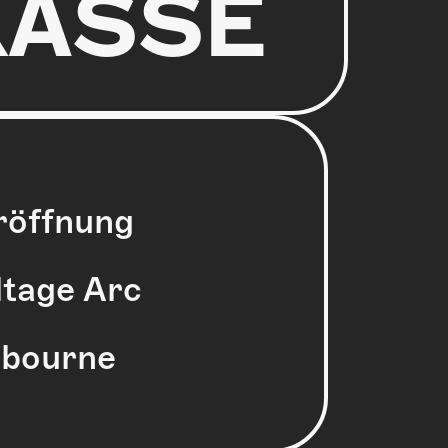
KASSE
röffnung
ltage Arc
rbourne