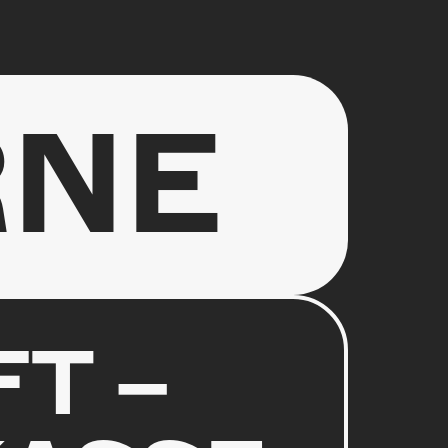
RNE
T –