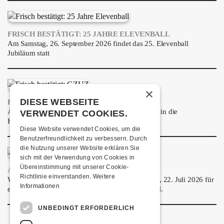
FRISCH BESTÄTIGT: 25 JAHRE ELEVENBALL
Am Samstag, 26. September 2026 findet das 25. Elevenball
Jubiläum statt
×
DIESE WEBSEITE
FRISCH BESTÄTIGT: GZUZ
Am Donnerstag, 29. Oktober 2026 kommt GZUZ in die
VERWENDET COOKIES.
Kulturfabrik Kofmehl!
Diese Website verwendet Cookies, um die
Benutzerfreundlichkeit zu verbessern. Durch
die Nutzung unserer Website erklären Sie
sich mit der Verwendung von Cookies in
Übereinstimmung mit unserer Cookie-
AIRBOURNE - SPECIAL SUMMER SHOW
Richtlinie einverstanden.
Weitere
Wow, das ist ein Ding! Airbourne kommen am MI, 22. Juli 2026 für
Informationen
eine exklusive Special Summer Show ins Kofmehl.
UNBEDINGT ERFORDERLICH