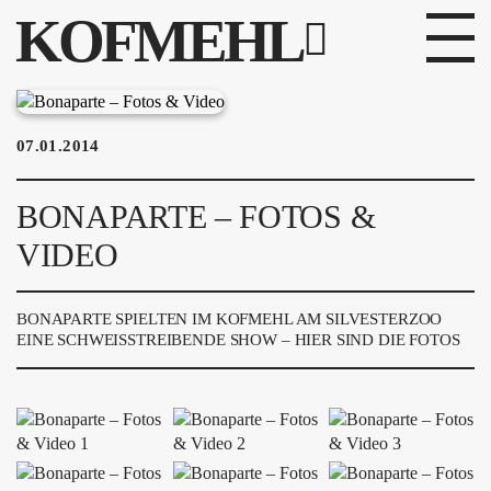
KOFMEHL
PROGRAMM
07.01.2014
FABRIKGEFLÜSTER
BONAPARTE – FOTOS &
GALERIE
VIDEO
FOTOGALERIE
BONAPARTE SPIELTEN IM KOFMEHL AM SILVESTERZOO
PHOTOMAT
EINE SCHWEISSTREIBENDE SHOW – HIER SIND DIE FOTOS
INFOS
KONTAKT