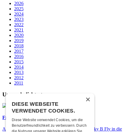
2026
2025
2024
2023
2022
2021
2020
2019
2018
2017
2016
2015
2014
2013
2012
2011
Unsere beliebtesten
×
DIESE WEBSEITE
VERWENDET COOKIES.
Frisch bestätigt: Nicky B Fly
Diese Website verwendet Cookies, um die
Benutzerfreundlichkeit zu verbessern. Durch
Am Donnerstag, 05. November 2026 kommt Nicky B Fly in die
die Nutzung unserer Website erklären Sie