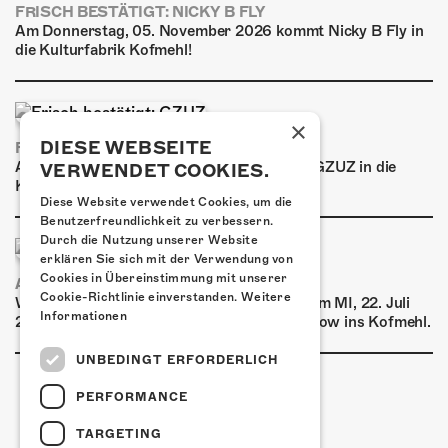
FRISCH BESTÄTIGT: NICKY B FLY
Am Donnerstag, 05. November 2026 kommt Nicky B Fly in
die Kulturfabrik Kofmehl!
×
DIESE WEBSEITE
FRISCH BESTÄTIGT: GZUZ
Am Donnerstag, 29. Oktober 2026 kommt GZUZ in die
VERWENDET COOKIES.
Kulturfabrik Kofmehl!
Diese Website verwendet Cookies, um die
Benutzerfreundlichkeit zu verbessern.
Durch die Nutzung unserer Website
erklären Sie sich mit der Verwendung von
Cookies in Übereinstimmung mit unserer
AIRBOURNE - SPECIAL SUMMER SHOW
Cookie-Richtlinie einverstanden.
Weitere
Wow, das ist ein Ding! Airbourne kommen am MI, 22. Juli
Informationen
2026 für eine exklusive Special Summer Show ins Kofmehl.
UNBEDINGT ERFORDERLICH
PERFORMANCE
TARGETING