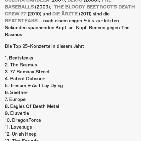
CULCHA CANDELA
(2007),
BLIGG
(2008),
THE
ÜBER UNS
BASEBALLS
(2009),
THE BLOODY BEETROOTS DEATH
CREW 77
(2010) und
DIE ÄRZTE
(2011) sind die
GÖNNEREI
BEATSTEAKS
– nach einem engen & bis zur letzten
Sekunden spannenden Kopf-an-Kopf-Rennen gegen The
SHOP
Rasmus!
MITMACHEN
Die Top 25-Konzerte in diesem Jahr:
1. Beatsteaks
2. The Rasmus
3. 77 Bombay Street
4. Patent Ochsner
5. Trivium & As I Lay Dying
6. Seether
7. Europe
8. Eagles Of Death Metal
9. Eluveitie
10. DragonForce
11. Lovebugs
12. Uriah Heep