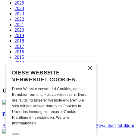
2025
2024
2023
2022
2021
2020
2019
2018
2017
2016
2015
2014
×
2013
DIESE WEBSEITE
2012
2011
VERWENDET COOKIES.
Diese Website verwendet Cookies, um die
Unsere beliebtesten
Benutzerfreundlichkeit zu verbessern. Durch
die Nutzung unserer Website erklären Sie
sich mit der Verwendung von Cookies in
Übereinstimmung mit unserer Cookie-
Frisch bestätigt: 25 Jahre Elevenball
Richtlinie einverstanden.
Weitere
Informationen
Am Samstag, 26. September 2026 findet das 25. Elevenball Jubiläum s