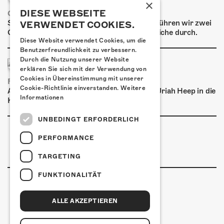
ÜBER UNS
×
DIESE WEBSEITE
GRAFFITI-WORKSHOPS
GÖNNEREI
Spray dein eigenes Graffiti! Im September führen wir zwei
VERWENDET COOKIES.
Graffiti-Workshops für Kinder und Jugendliche durch.
Diese Website verwendet Cookies, um die
SHOP
Benutzerfreundlichkeit zu verbessern.
Durch die Nutzung unserer Website
MITMACHEN
erklären Sie sich mit der Verwendung von
Cookies in Übereinstimmung mit unserer
FRISCH BESTÄTIGT: URIAH HEEP
Cookie-Richtlinie einverstanden.
Weitere
Am Sonntag, 15. November 2026 kommen Uriah Heep in die
Informationen
Kulturfabrik Kofmehl!
UNBEDINGT ERFORDERLICH
PERFORMANCE
TARGETING
FUNKTIONALITÄT
ALLE AKZEPTIEREN
Kulturfabrik Kofmehl
Kofmehlweg 1
4502 Solothurn