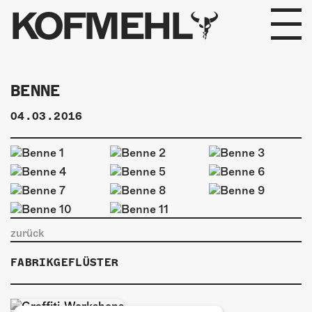
KOFMEHL
PROGRAMM
BENNE
FABRIKGEFLÜSTER
04.03.2016
GALERIE
FOTOGALERIE
PHOTOMAT
zurück
INFOS
FABRIKGEFLÜSTER
KONTAKT