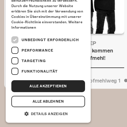
Benutzerfreundlichkeit zu verbessern.
Durch die Nutzung unserer Website
erklären Sie sich mit der Verwendung von
Cookies in Übereinstimmung mit unserer
Cookie-Richtlinie einverstanden.
Weitere
Informationen
UNBEDINGT ERFORDERLICH
FRISCH BESTÄTIGT: URIAH HEEP
Am Sonntag, 15. November 2026 kommen
PERFORMANCE
Uriah Heep in die Kulturfabrik Kofmehl!
TARGETING
FUNKTIONALITÄT
Kulturfabrik Kofmehl
Kofmehlweg 1
ALLE AKZEPTIEREN
ALLE ABLEHNEN
DETAILS ANZEIGEN