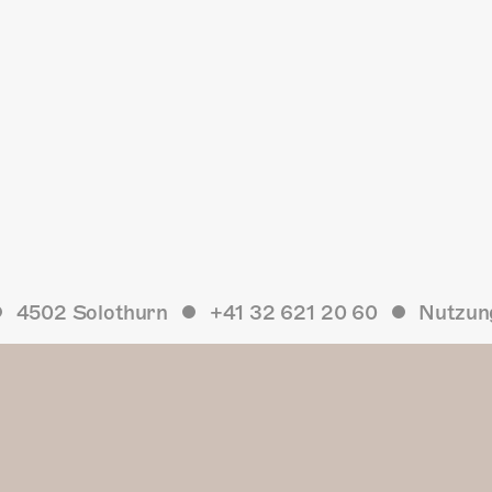
4502 Solothurn
+41 32 621 20 60
Nutzun