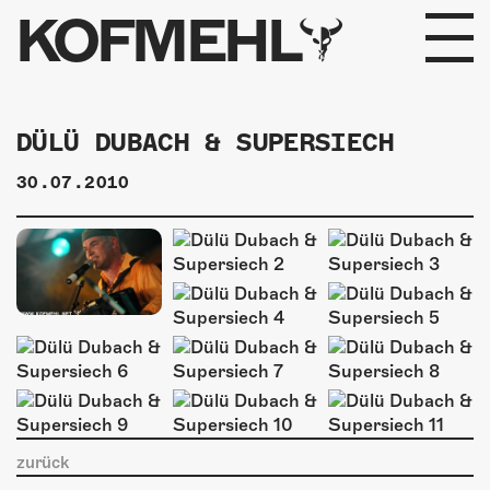
KOFMEHL
PROGRAMM
DÜLÜ DUBACH & SUPERSIECH
FABRIKGEFLÜSTER
30.07.2010
GALERIE
FOTOGALERIE
PHOTOMAT
INFOS
KONTAKT
zurück