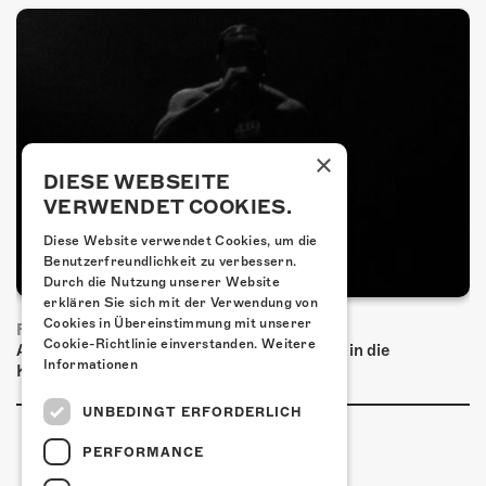
×
DIESE WEBSEITE
VERWENDET COOKIES.
Diese Website verwendet Cookies, um die
Benutzerfreundlichkeit zu verbessern.
Durch die Nutzung unserer Website
erklären Sie sich mit der Verwendung von
Cookies in Übereinstimmung mit unserer
FRISCH BESTÄTIGT: PRONTO
Cookie-Richtlinie einverstanden.
Weitere
Am Samstag, 20. März 2027 kommt Pronto in die
Informationen
Kulturfabrik Kofmehl!
UNBEDINGT ERFORDERLICH
PERFORMANCE