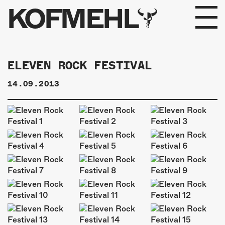
KOFMEHL
PROGRAMM
ELEVEN ROCK FESTIVAL
FABRIKGEFLÜSTER
14.09.2013
GALERIE
FOTOGALERIE
PHOTOMAT
INFOS
KONTAKT