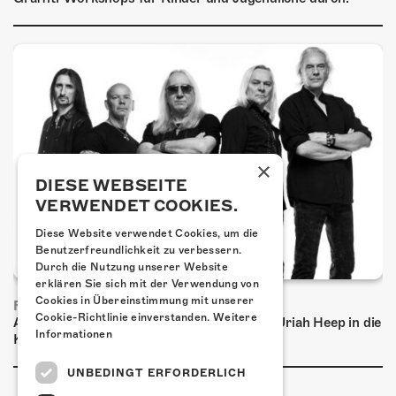
×
DIESE WEBSEITE
VERWENDET COOKIES.
Diese Website verwendet Cookies, um die
Benutzerfreundlichkeit zu verbessern.
Durch die Nutzung unserer Website
erklären Sie sich mit der Verwendung von
Cookies in Übereinstimmung mit unserer
FRISCH BESTÄTIGT: URIAH HEEP
Cookie-Richtlinie einverstanden.
Weitere
Am Sonntag, 15. November 2026 kommen Uriah Heep in die
Informationen
Kulturfabrik Kofmehl!
UNBEDINGT ERFORDERLICH