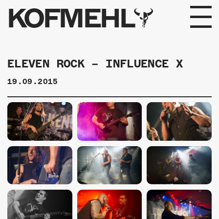
KOFMEHL
PROGRAMM
ELEVEN ROCK – INFLUENCE X
FABRIKGEFLÜSTER
19.09.2015
GALERIE
FOTOGALERIE
PHOTOMAT
INFOS
KONTAKT