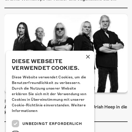
×
DIESE WEBSEITE
VERWENDET COOKIES.
Diese Website verwendet Cookies, um die
Benutzerfreundlichkeit zu verbessern.
Durch die Nutzung unserer Website
erklären Sie sich mit der Verwendung von
Cookies in Übereinstimmung mit unserer
FRISCH BESTÄTIGT: URIAH HEEP
Cookie-Richtlinie einverstanden.
Weitere
Am Sonntag, 15. November 2026 kommen Uriah Heep in die
Informationen
Kulturfabrik Kofmehl!
UNBEDINGT ERFORDERLICH