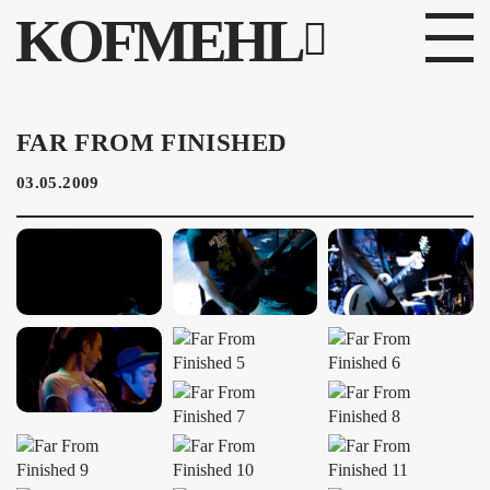
KOFMEHL
PROGRAMM
FAR FROM FINISHED
FABRIKGEFLÜSTER
03.05.2009
GALERIE
FOTOGALERIE
PHOTOMAT
INFOS
KONTAKT