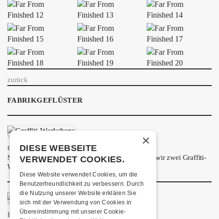
ÜBER UNS
GÖNNEREI
SHOP
MITMACHEN
zurück
FABRIKGEFLÜSTER
×
DIESE WEBSEITE
GRAFFITI-WORKSHOPS
Spray dein eigenes Graffiti! Im September führen wir zwei Graffiti-
VERWENDET COOKIES.
Workshops für Kinder und Jugendliche durch.
Diese Website verwendet Cookies, um die
Benutzerfreundlichkeit zu verbessern. Durch
die Nutzung unserer Website erklären Sie
sich mit der Verwendung von Cookies in
Übereinstimmung mit unserer Cookie-
FRISCH BESTÄTIGT: URIAH HEEP