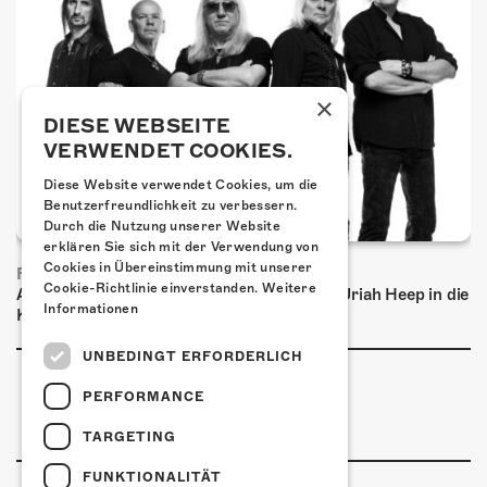
×
DIESE WEBSEITE
VERWENDET COOKIES.
Diese Website verwendet Cookies, um die
Benutzerfreundlichkeit zu verbessern.
Durch die Nutzung unserer Website
erklären Sie sich mit der Verwendung von
Cookies in Übereinstimmung mit unserer
FRISCH BESTÄTIGT: URIAH HEEP
Cookie-Richtlinie einverstanden.
Weitere
Am Sonntag, 15. November 2026 kommen Uriah Heep in die
Informationen
Kulturfabrik Kofmehl!
UNBEDINGT ERFORDERLICH
PERFORMANCE
TARGETING
FUNKTIONALITÄT