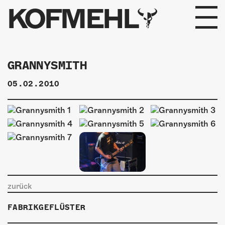
KOFMEHL
PROGRAMM
GRANNYSMITH
FABRIKGEFLÜSTER
05.02.2010
GALERIE
FOTOGALERIE
PHOTOMAT
INFOS
zurück
KONTAKT
FABRIKGEFLÜSTER