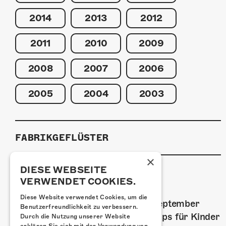
2014
2013
2012
2011
2010
2009
2008
2007
2006
2005
2004
2003
FABRIKGEFLÜSTER
×
DIESE WEBSEITE
VERWENDET COOKIES.
GRAFFITI-WORKSHOPS
Diese Website verwendet Cookies, um die
Spray dein eigenes Graffiti! Im September
Benutzerfreundlichkeit zu verbessern.
führen wir zwei Graffiti-Workshops für Kinder
Durch die Nutzung unserer Website