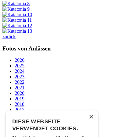
zurück
Fotos von Anlässen
2026
2025
2024
2023
2022
2021
2020
2019
2018
2017
×
2016
2015
DIESE WEBSEITE
2014
VERWENDET COOKIES.
2013