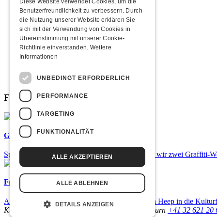
2012
Diese Website verwendet Cookies, um die
2011
Benutzerfreundlichkeit zu verbessern. Durch
2010
die Nutzung unserer Website erklären Sie
2009
sich mit der Verwendung von Cookies in
2008
Übereinstimmung mit unserer Cookie-
2007
Richtlinie einverstanden.
Weitere
2006
Informationen
2005
2004
UNBEDINGT ERFORDERLICH
2003
PERFORMANCE
Fabrikgeflüster
TARGETING
FUNKTIONALITÄT
Graffiti-Workshops
Spray dein eigenes Graffiti! Im September führen wir zwei Graffiti-
ALLE AKZEPTIEREN
Frisch bestätigt: Uriah Heep
ALLE ABLEHNEN
Am Sonntag, 15. November 2026 kommen Uriah Heep in die Kulturf
DETAILS ANZEIGEN
Kulturfabrik Kofmehl
Kofmehlweg 1
4502 Solothurn
+41 32 621 20 