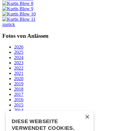
zurück
Fotos von Anlässen
2026
2025
2024
2023
2022
2021
2020
2019
2018
2017
2016
2015
2014
×
2013
2012
DIESE WEBSEITE
2011
VERWENDET COOKIES.