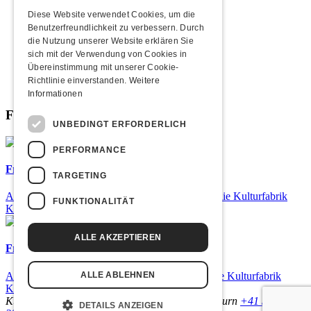
2010
2009
Diese Website verwendet Cookies, um die
2008
Benutzerfreundlichkeit zu verbessern. Durch
2007
die Nutzung unserer Website erklären Sie
2006
sich mit der Verwendung von Cookies in
2005
Übereinstimmung mit unserer Cookie-
2004
Richtlinie einverstanden.
Weitere
2003
Informationen
Fabrikgeflüster
UNBEDINGT ERFORDERLICH
PERFORMANCE
Frisch bestätigt: Baschi
TARGETING
Am Samstag, 29. Januar 2027 kommt Baschi in die Kulturfabrik
FUNKTIONALITÄT
Kofmehl!
ALLE AKZEPTIEREN
Frisch bestätigt: Pronto
Am Samstag, 20. März 2027 kommt Pronto in die Kulturfabrik
ALLE ABLEHNEN
Kofmehl!
Kulturfabrik Kofmehl
Kofmehlweg 1
4502 Solothurn
+41 32 621
DETAILS ANZEIGEN