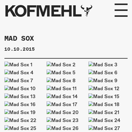
KOFMEHL
PROGRAMM
MAD SOX
FABRIKGEFLÜSTER
10.10.2015
GALERIE
FOTOGALERIE
PHOTOMAT
INFOS
KONTAKT