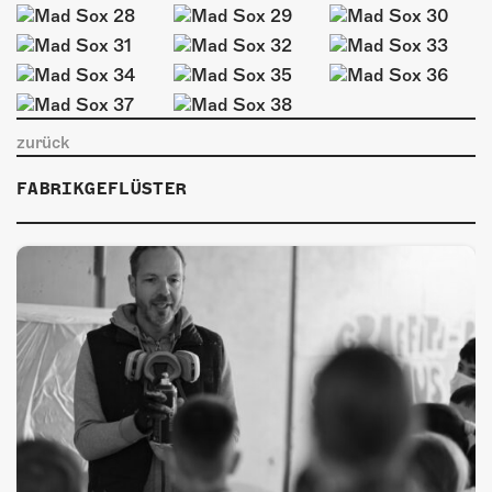
ÜBER UNS
GÖNNEREI
SHOP
zurück
MITMACHEN
FABRIKGEFLÜSTER