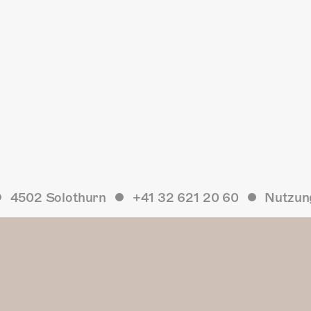
4502 Solothurn
+41 32 621 20 60
Nutzun