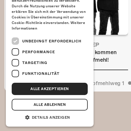
Benutzerfreundlichkeit zu verbessern.
Durch die Nutzung unserer Website
erklären Sie sich mit der Verwendung von
Cookies in Übereinstimmung mit unserer
Cookie-Richtlinie einverstanden.
Weitere
Informationen
UNBEDINGT ERFORDERLICH
FRISCH BESTÄTIGT: URIAH HEEP
Am Sonntag, 15. November 2026 kommen
PERFORMANCE
Uriah Heep in die Kulturfabrik Kofmehl!
TARGETING
FUNKTIONALITÄT
Kulturfabrik Kofmehl
Kofmehlweg 1
ALLE AKZEPTIEREN
ALLE ABLEHNEN
DETAILS ANZEIGEN