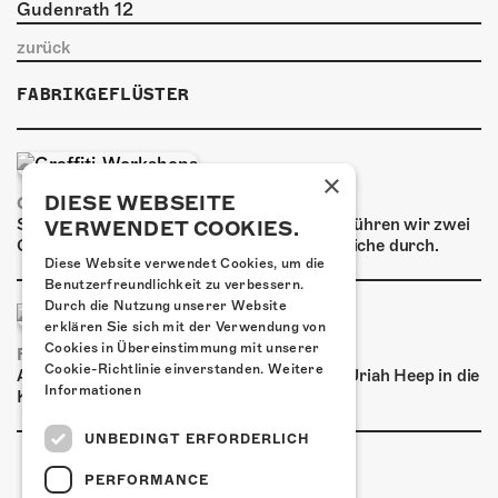
ÜBER UNS
zurück
GÖNNEREI
FABRIKGEFLÜSTER
SHOP
MITMACHEN
×
DIESE WEBSEITE
GRAFFITI-WORKSHOPS
Spray dein eigenes Graffiti! Im September führen wir zwei
VERWENDET COOKIES.
Graffiti-Workshops für Kinder und Jugendliche durch.
Diese Website verwendet Cookies, um die
Benutzerfreundlichkeit zu verbessern.
Durch die Nutzung unserer Website
erklären Sie sich mit der Verwendung von
Cookies in Übereinstimmung mit unserer
FRISCH BESTÄTIGT: URIAH HEEP
Cookie-Richtlinie einverstanden.
Weitere
Am Sonntag, 15. November 2026 kommen Uriah Heep in die
Informationen
Kulturfabrik Kofmehl!
UNBEDINGT ERFORDERLICH
PERFORMANCE