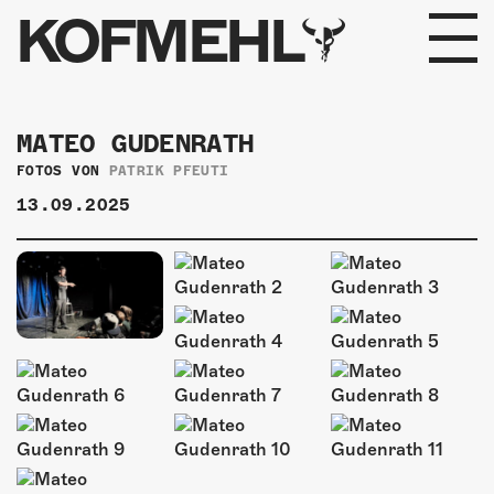
KOFMEHL
PROGRAMM
MATEO GUDENRATH
FABRIKGEFLÜSTER
FOTOS VON
PATRIK PFEUTI
13.09.2025
GALERIE
FOTOGALERIE
PHOTOMAT
INFOS
KONTAKT