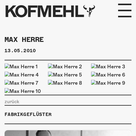
KOFMEHL
PROGRAMM
MAX HERRE
FABRIKGEFLÜSTER
13.05.2010
GALERIE
FOTOGALERIE
PHOTOMAT
zurück
INFOS
FABRIKGEFLÜSTER
KONTAKT