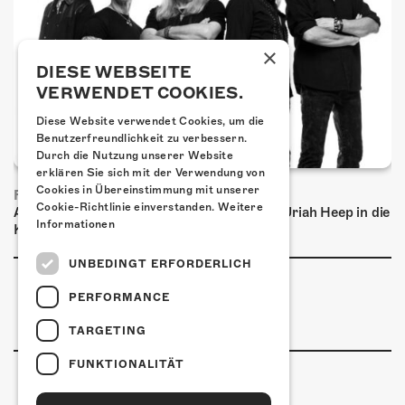
×
DIESE WEBSEITE
VERWENDET COOKIES.
Diese Website verwendet Cookies, um die
Benutzerfreundlichkeit zu verbessern.
Durch die Nutzung unserer Website
erklären Sie sich mit der Verwendung von
Cookies in Übereinstimmung mit unserer
FRISCH BESTÄTIGT: URIAH HEEP
Cookie-Richtlinie einverstanden.
Weitere
Am Sonntag, 15. November 2026 kommen Uriah Heep in die
Informationen
Kulturfabrik Kofmehl!
UNBEDINGT ERFORDERLICH
PERFORMANCE
TARGETING
FUNKTIONALITÄT