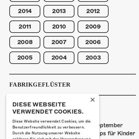
2014
2013
2012
2011
2010
2009
2008
2007
2006
2005
2004
2003
FABRIKGEFLÜSTER
×
DIESE WEBSEITE
VERWENDET COOKIES.
GRAFFITI-WORKSHOPS
Diese Website verwendet Cookies, um die
Spray dein eigenes Graffiti! Im September
Benutzerfreundlichkeit zu verbessern.
führen wir zwei Graffiti-Workshops für Kinder
Durch die Nutzung unserer Website