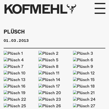
KOFMEHL
PROGRAMM
PLÜSCH
FABRIKGEFLÜSTER
01.03.2013
GALERIE
FOTOGALERIE
PHOTOMAT
INFOS
KONTAKT