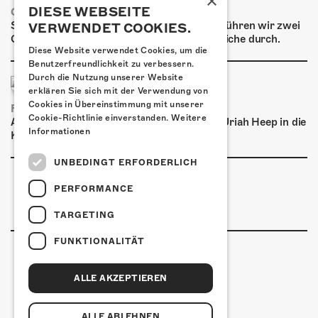
×
ÜBER UNS
DIESE WEBSEITE
GRAFFITI-WORKSHOPS
Spray dein eigenes Graffiti! Im September führen wir zwei
VERWENDET COOKIES.
GÖNNEREI
Graffiti-Workshops für Kinder und Jugendliche durch.
Diese Website verwendet Cookies, um die
Benutzerfreundlichkeit zu verbessern.
SHOP
Durch die Nutzung unserer Website
erklären Sie sich mit der Verwendung von
MITMACHEN
Cookies in Übereinstimmung mit unserer
FRISCH BESTÄTIGT: URIAH HEEP
Cookie-Richtlinie einverstanden.
Weitere
Am Sonntag, 15. November 2026 kommen Uriah Heep in die
Informationen
Kulturfabrik Kofmehl!
UNBEDINGT ERFORDERLICH
PERFORMANCE
TARGETING
FUNKTIONALITÄT
ALLE AKZEPTIEREN
Kulturfabrik Kofmehl
Kofmehlweg 1
4502 Solothurn
ALLE ABLEHNEN