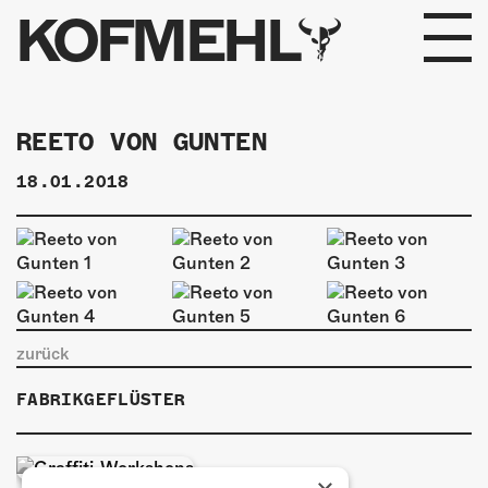
KOFMEHL
PROGRAMM
REETO VON GUNTEN
FABRIKGEFLÜSTER
18.01.2018
GALERIE
FOTOGALERIE
PHOTOMAT
zurück
INFOS
FABRIKGEFLÜSTER
KONTAKT