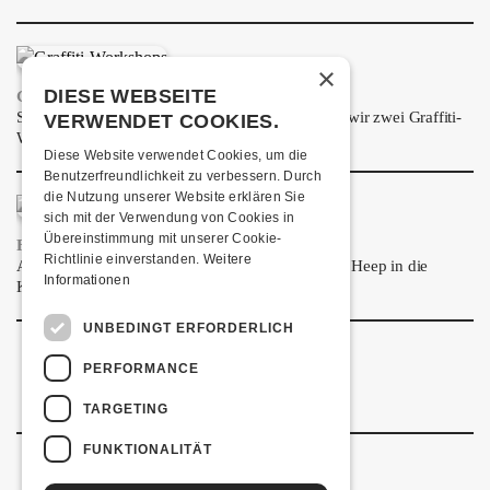
ÜBER UNS
GÖNNEREI
×
DIESE WEBSEITE
GRAFFITI-WORKSHOPS
SHOP
Spray dein eigenes Graffiti! Im September führen wir zwei Graffiti-
VERWENDET COOKIES.
Workshops für Kinder und Jugendliche durch.
MITMACHEN
Diese Website verwendet Cookies, um die
Benutzerfreundlichkeit zu verbessern. Durch
die Nutzung unserer Website erklären Sie
sich mit der Verwendung von Cookies in
Übereinstimmung mit unserer Cookie-
FRISCH BESTÄTIGT: URIAH HEEP
Richtlinie einverstanden.
Weitere
Am Sonntag, 15. November 2026 kommen Uriah Heep in die
Informationen
Kulturfabrik Kofmehl!
UNBEDINGT ERFORDERLICH
PERFORMANCE
TARGETING
FUNKTIONALITÄT