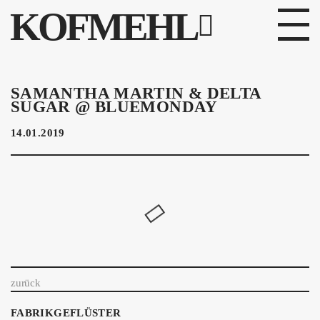
KOFMEHL
PROGRAMM
SAMANTHA MARTIN & DELTA
SUGAR @ BLUEMONDAY
FABRIKGEFLÜSTER
14.01.2019
GALERIE
FOTOGALERIE
PHOTOMAT
INFOS
zurück
KONTAKT
FABRIKGEFLÜSTER