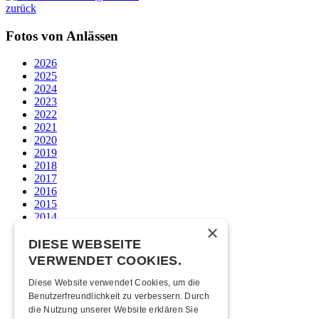
zurück
Fotos von Anlässen
2026
2025
2024
2023
2022
2021
2020
2019
2018
2017
2016
2015
2014
×
2013
2012
DIESE WEBSEITE
2011
VERWENDET COOKIES.
2010
2009
Diese Website verwendet Cookies, um die
2008
Benutzerfreundlichkeit zu verbessern. Durch
2007
die Nutzung unserer Website erklären Sie