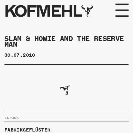
KOFMEHL
PROGRAMM
SLAM & HOWIE AND THE RESERVE
MAN
FABRIKGEFLÜSTER
30.07.2010
GALERIE
FOTOGALERIE
PHOTOMAT
INFOS
zurück
KONTAKT
FABRIKGEFLÜSTER