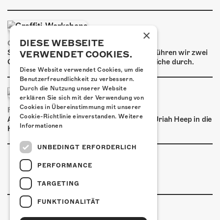
ÜBER UNS
GÖNNEREI
×
DIESE WEBSEITE
GRAFFITI-WORKSHOPS
SHOP
Spray dein eigenes Graffiti! Im September führen wir zwei
VERWENDET COOKIES.
Graffiti-Workshops für Kinder und Jugendliche durch.
MITMACHEN
Diese Website verwendet Cookies, um die
Benutzerfreundlichkeit zu verbessern.
Durch die Nutzung unserer Website
erklären Sie sich mit der Verwendung von
Cookies in Übereinstimmung mit unserer
FRISCH BESTÄTIGT: URIAH HEEP
Cookie-Richtlinie einverstanden.
Weitere
Am Sonntag, 15. November 2026 kommen Uriah Heep in die
Informationen
Kulturfabrik Kofmehl!
UNBEDINGT ERFORDERLICH
PERFORMANCE
TARGETING
FUNKTIONALITÄT