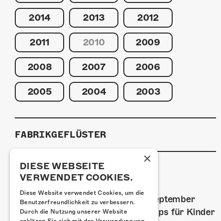
2014
2013
2012
2011
2010
2009
2008
2007
2006
2005
2004
2003
FABRIKGEFLÜSTER
×
DIESE WEBSEITE
VERWENDET COOKIES.
GRAFFITI-WORKSHOPS
Diese Website verwendet Cookies, um die
Spray dein eigenes Graffiti! Im September
Benutzerfreundlichkeit zu verbessern.
führen wir zwei Graffiti-Workshops für Kinder
Durch die Nutzung unserer Website