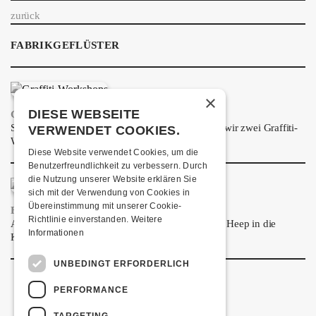
ÜBER UNS
zurück
GÖNNEREI
FABRIKGEFLÜSTER
SHOP
×
MITMACHEN
DIESE WEBSEITE
GRAFFITI-WORKSHOPS
Spray dein eigenes Graffiti! Im September führen wir zwei Graffiti-
VERWENDET COOKIES.
Workshops für Kinder und Jugendliche durch.
Diese Website verwendet Cookies, um die
Benutzerfreundlichkeit zu verbessern. Durch
die Nutzung unserer Website erklären Sie
sich mit der Verwendung von Cookies in
Übereinstimmung mit unserer Cookie-
FRISCH BESTÄTIGT: URIAH HEEP
Richtlinie einverstanden.
Weitere
Am Sonntag, 15. November 2026 kommen Uriah Heep in die
Informationen
Kulturfabrik Kofmehl!
UNBEDINGT ERFORDERLICH
PERFORMANCE
TARGETING