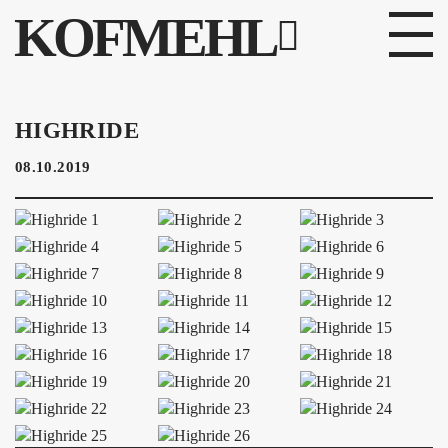
KOFMEHL
PROGRAMM
HIGHRIDE
FABRIKGEFLÜSTER
08.10.2019
GALERIE
FOTOGALERIE
PHOTOMAT
INFOS
KONTAKT