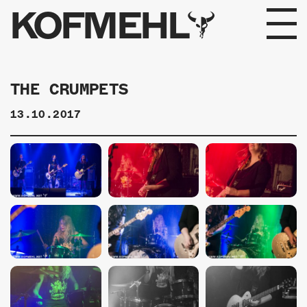
KOFMEHL
PROGRAMM
THE CRUMPETS
FABRIKGEFLÜSTER
13.10.2017
GALERIE
FOTOGALERIE
PHOTOMAT
INFOS
KONTAKT