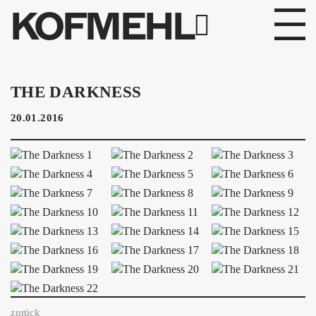
KOFMEHL
PROGRAMM
THE DARKNESS
FABRIKGEFLÜSTER
20.01.2016
GALERIE
FOTOGALERIE
PHOTOMAT
INFOS
KONTAKT
zurück