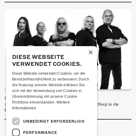
×
DIESE WEBSEITE
VERWENDET COOKIES.
Diese Website verwendet Cookies, um die
Benutzerfreundlichkeit zu verbessern. Durch
die Nutzung unserer Website erklären Sie
sich mit der Verwendung von Cookies in
Übereinstimmung mit unserer Cookie-
FRISCH BESTÄTIGT: URIAH HEEP
Richtlinie einverstanden.
Weitere
Am Sonntag, 15. November 2026 kommen Uriah Heep in die
Informationen
Kulturfabrik Kofmehl!
UNBEDINGT ERFORDERLICH
PERFORMANCE