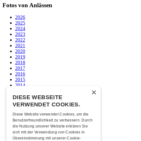
Fotos von Anlässen
2026
2025
2024
2023
2022
2021
2020
2019
2018
2017
2016
2015
2014
×
2013
2012
DIESE WEBSEITE
2011
VERWENDET COOKIES.
2010
2009
Diese Website verwendet Cookies, um die
2008
Benutzerfreundlichkeit zu verbessern. Durch
2007
die Nutzung unserer Website erklären Sie
2006
sich mit der Verwendung von Cookies in
2005
Übereinstimmung mit unserer Cookie-