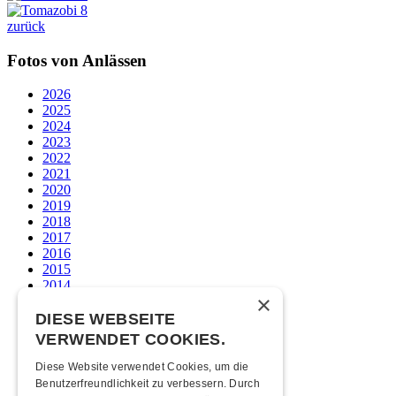
zurück
Fotos von Anlässen
2026
2025
2024
2023
2022
2021
2020
2019
2018
2017
2016
2015
2014
×
2013
2012
DIESE WEBSEITE
2011
VERWENDET COOKIES.
2010
2009
Diese Website verwendet Cookies, um die
2008
Benutzerfreundlichkeit zu verbessern. Durch