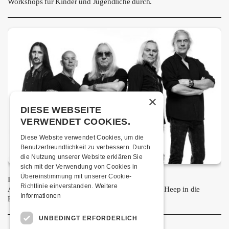
Workshops für Kinder und Jugendliche durch.
×
DIESE WEBSEITE
VERWENDET COOKIES.
Diese Website verwendet Cookies, um die
Benutzerfreundlichkeit zu verbessern. Durch
die Nutzung unserer Website erklären Sie
sich mit der Verwendung von Cookies in
Übereinstimmung mit unserer Cookie-
FRISCH BESTÄTIGT: URIAH HEEP
Richtlinie einverstanden.
Weitere
Am Sonntag, 15. November 2026 kommen Uriah Heep in die
Informationen
Kulturfabrik Kofmehl!
UNBEDINGT ERFORDERLICH