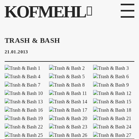
KOFMEHL
PROGRAMM
TRASH & BASH
FABRIKGEFLÜSTER
21.01.2013
GALERIE
FOTOGALERIE
PHOTOMAT
INFOS
KONTAKT