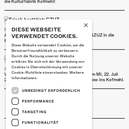
die Kulturfabrik Kofmehl!
×
DIESE WEBSEITE
FRISCH BESTÄTIGT: GZUZ
Am Donnerstag, 29. Oktober 2026 kommt GZUZ in die
VERWENDET COOKIES.
Kulturfabrik Kofmehl!
Diese Website verwendet Cookies, um die
Benutzerfreundlichkeit zu verbessern.
Durch die Nutzung unserer Website
erklären Sie sich mit der Verwendung von
Cookies in Übereinstimmung mit unserer
AIRBOURNE - SPECIAL SUMMER SHOW
Cookie-Richtlinie einverstanden.
Weitere
Wow, das ist ein Ding! Airbourne kommen am MI, 22. Juli
Informationen
2026 für eine exklusive Special Summer Show ins Kofmehl.
UNBEDINGT ERFORDERLICH
PERFORMANCE
TARGETING
FUNKTIONALITÄT