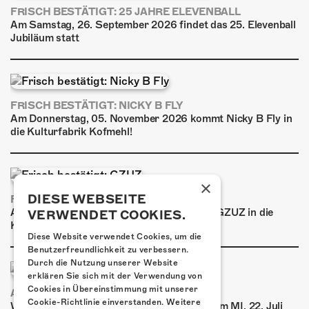
FRISCH BESTÄTIGT: 25 JAHRE ELEVENBALL
Am Samstag, 26. September 2026 findet das 25. Elevenball
Jubiläum statt
FRISCH BESTÄTIGT: NICKY B FLY
Am Donnerstag, 05. November 2026 kommt Nicky B Fly in
die Kulturfabrik Kofmehl!
×
DIESE WEBSEITE
FRISCH BESTÄTIGT: GZUZ
Am Donnerstag, 29. Oktober 2026 kommt GZUZ in die
VERWENDET COOKIES.
Kulturfabrik Kofmehl!
Diese Website verwendet Cookies, um die
Benutzerfreundlichkeit zu verbessern.
Durch die Nutzung unserer Website
erklären Sie sich mit der Verwendung von
Cookies in Übereinstimmung mit unserer
AIRBOURNE - SPECIAL SUMMER SHOW
Cookie-Richtlinie einverstanden.
Weitere
Wow, das ist ein Ding! Airbourne kommen am MI, 22. Juli