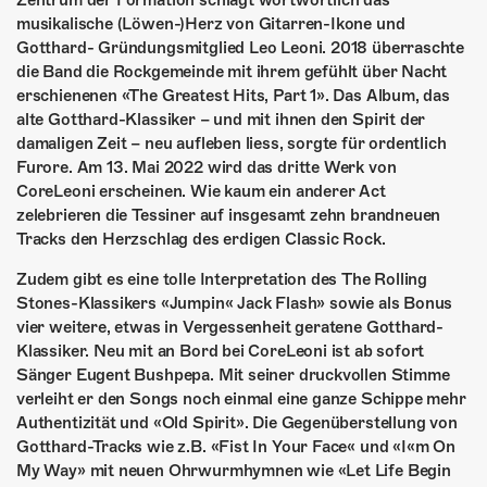
Zentrum der Formation schlägt wortwörtlich das
ÜBER UNS
musikalische (Löwen-)Herz von Gitarren-Ikone und
Gotthard- Gründungsmitglied Leo Leoni. 2018 überraschte
GÖNNEREI
die Band die Rockgemeinde mit ihrem gefühlt über Nacht
erschienenen «The Greatest Hits, Part 1». Das Album, das
SHOP
alte Gotthard-Klassiker – und mit ihnen den Spirit der
damaligen Zeit – neu aufleben liess, sorgte für ordentlich
MITMACHEN
Furore. Am 13. Mai 2022 wird das dritte Werk von
CoreLeoni erscheinen. Wie kaum ein anderer Act
zelebrieren die Tessiner auf insgesamt zehn brandneuen
Tracks den Herzschlag des erdigen Classic Rock.
Zudem gibt es eine tolle Interpretation des The Rolling
Stones-Klassikers «Jumpin« Jack Flash» sowie als Bonus
vier weitere, etwas in Vergessenheit geratene Gotthard-
Klassiker. Neu mit an Bord bei CoreLeoni ist ab sofort
Sänger Eugent Bushpepa. Mit seiner druckvollen Stimme
verleiht er den Songs noch einmal eine ganze Schippe mehr
Authentizität und «Old Spirit». Die Gegenüberstellung von
Gotthard-Tracks wie z.B. «Fist In Your Face« und «I«m On
My Way» mit neuen Ohrwurmhymnen wie «Let Life Begin