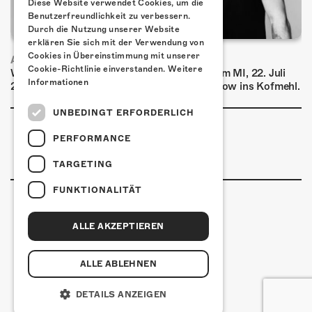
Diese Website verwendet Cookies, um die
Benutzerfreundlichkeit zu verbessern.
Durch die Nutzung unserer Website
erklären Sie sich mit der Verwendung von
Cookies in Übereinstimmung mit unserer
AIRBOURNE - SPECIAL SUMMER SHOW
Cookie-Richtlinie einverstanden.
Weitere
Wow, das ist ein Ding! Airbourne kommen am MI, 22. Juli
Informationen
2026 für eine exklusive Special Summer Show ins Kofmehl.
UNBEDINGT ERFORDERLICH
PERFORMANCE
TARGETING
FUNKTIONALITÄT
ALLE AKZEPTIEREN
Kulturfabrik Kofmehl
Kofmehlweg 1
4502 Solothurn
ALLE ABLEHNEN
+41 32 621 20 60
Nutzungsbedingungen
DETAILS ANZEIGEN