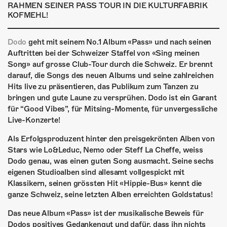
ÜBER UNS
RAHMEN SEINER PASS TOUR IN DIE KULTURFABRIK
KOFMEHL!
GÖNNEREI
Dodo
geht mit seinem No.1 Album «Pass» und nach seinen
SHOP
Auftritten bei der Schweizer Staffel von «Sing meinen
Song» auf grosse Club-Tour durch die Schweiz. Er brennt
MITMACHEN
darauf, die Songs des neuen Albums und seine zahlreichen
Hits live zu präsentieren, das Publikum zum Tanzen zu
bringen und gute Laune zu versprühen. Dodo ist ein Garant
für “Good Vibes”, für Mitsing-Momente, für unvergessliche
Live-Konzerte!
Als Erfolgsproduzent hinter den preisgekrönten Alben von
Stars wie Lo&Leduc, Nemo oder Steff La Cheffe, weiss
Dodo genau, was einen guten Song ausmacht. Seine sechs
eigenen Studioalben sind allesamt vollgespickt mit
Klassikern, seinen grössten Hit «Hippie-Bus» kennt die
ganze Schweiz, seine letzten Alben erreichten Goldstatus!
Das neue Album «Pass» ist der musikalische Beweis für
Dodos positives Gedankengut und dafür, dass ihn nichts