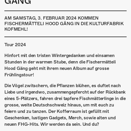
GÄNG
ÜBER UNS
GÖNNEREI
AM SAMSTAG, 3. FEBRUAR 2024 KOMMEN
FISCHERMÄTTELI HOOD GÄNG IN DIE KULTURFABRIK
SHOP
KOFMEHL!
MITMACHEN
Tour 2024
Hinfort mit den tristen Wintergedanken und einsamen
Stunden in der warmen Stube, denn die Fischermätteli
Hood Gäng geht mit ihrem neuen Album auf grosse
Frühlingstour!
Die Vögel zwitschern, die Pflanzen blühen, es duftet nach
Liebe und irgendwo, zusammengepfercht auf der Rückbank
eines 5-Plätzers, fahren drei tapfere Fischmätterlinge in die
grosse, weite Deutschschweiz hinaus, um mit euch zu
feiern und zu tanzen. Der Kofferraum ist gefüllt mit
Geschenken, lustigen Gadgets, Merch, sowie alten und
neuen FHG-Hits. Wir werden da sein. Und du?