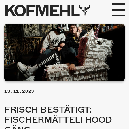
KOFMEHL
PROGRAMM
FABRIKGEFLÜSTER
GALERIE
FOTOGALERIE
PHOTOMAT
13.11.2023
INFOS
FRISCH BESTÄTIGT:
KONTAKT
FISCHERMÄTTELI HOOD