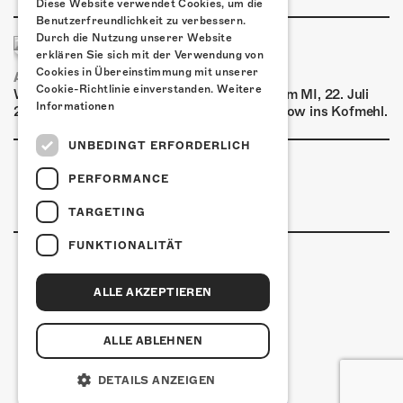
Diese Website verwendet Cookies, um die
Benutzerfreundlichkeit zu verbessern.
Durch die Nutzung unserer Website
erklären Sie sich mit der Verwendung von
Cookies in Übereinstimmung mit unserer
AIRBOURNE - SPECIAL SUMMER SHOW
Cookie-Richtlinie einverstanden.
Weitere
Wow, das ist ein Ding! Airbourne kommen am MI, 22. Juli
Informationen
2026 für eine exklusive Special Summer Show ins Kofmehl.
UNBEDINGT ERFORDERLICH
PERFORMANCE
TARGETING
FUNKTIONALITÄT
ALLE AKZEPTIEREN
Kulturfabrik Kofmehl
Kofmehlweg 1
4502 Solothurn
ALLE ABLEHNEN
+41 32 621 20 60
Nutzungsbedingungen
DETAILS ANZEIGEN