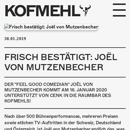
KOFMEHL
PROGRAMM
30.01.2019
FABRIKGEFLÜSTER
FRISCH BESTÄTIGT: JOËL
GALERIE
VON MUTZENBECHER
FOTOGALERIE
DER "FEEL GOOD COMEDIAN" JOËL VON
PHOTOMAT
MUTZENBECHER KOMMT AM 16. JANUAR 2020
UNTERSTÜTZT VON CENK IN DIE RAUMBAR DES
INFOS
KOFMEHLS!
Nach über 500 Bühnenperformances, mehreren Preisen
KONTAKT
sowie etlichen TV-Auftritten in der Schweiz, Deutschland
und Österreich, ist Joël von Mutzenbecher endlich das, was