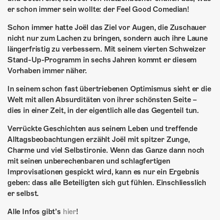
ÜBER UNS
er schon immer sein wollte: der Feel Good Comedian!
GÖNNEREI
Schon immer hatte Joël das Ziel vor Augen, die Zuschauer
nicht nur zum Lachen zu bringen, sondern auch ihre Laune
SHOP
längerfristig zu verbessern. Mit seinem vierten Schweizer
Stand-Up-Programm in sechs Jahren kommt er diesem
MITMACHEN
Vorhaben immer näher.
In seinem schon fast übertriebenen Optimismus sieht er die
Welt mit allen Absurditäten von ihrer schönsten Seite –
dies in einer Zeit, in der eigentlich alle das Gegenteil tun.
Verrückte Geschichten aus seinem Leben und treffende
Alltagsbeobachtungen erzählt Joël mit spitzer Zunge,
Charme und viel Selbstironie. Wenn das Ganze dann noch
mit seinen unberechenbaren und schlagfertigen
Improvisationen gespickt wird, kann es nur ein Ergebnis
geben: dass alle Beteiligten sich gut fühlen. Einschliesslich
er selbst.
Alle Infos gibt’s
hier
!