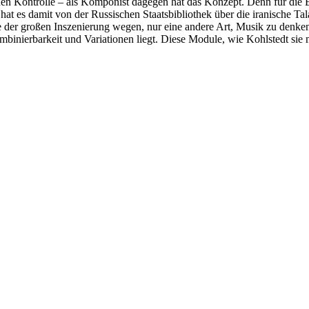
en Kontrolle – als Komponist dagegen hat das Konzept. Denn für die E
t es damit von der Russischen Staatsbibliothek über die iranische Ta
e der großen Inszenierung wegen, nur eine andere Art, Musik zu denke
mbinierbarkeit und Variationen liegt. Diese Module, wie Kohlstedt sie