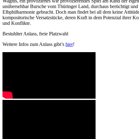
Wagnis, ein provoziertes wie provozierendes Spiel am Rand der eigen
unübersehbar Bursche vom Thüringer Land, durchaus berüchtigt und ha
Elbphilharmonie gebracht. Doch man findet bei all dem keine Attitüd
kompositorische Versatzstücke, deren Kraft in dem Potenzial ihrer Ko
und Konflikte.
Bestuhlter Anlass, freie Platzwahl
Weitere Infos zum Anlass gibt’s
hier
!