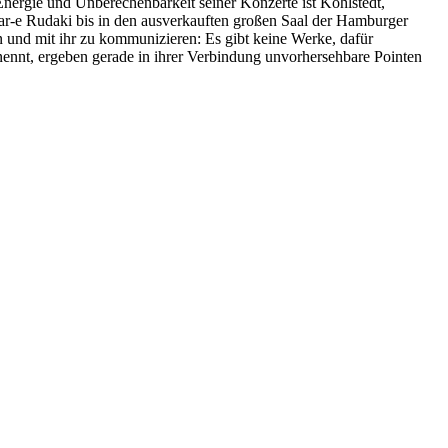
nergie und Unberechenbarkeit seiner Konzerte ist Kohlstedt,
lar-e Rudaki bis in den ausverkauften großen Saal der Hamburger
n und mit ihr zu kommunizieren: Es gibt keine Werke, dafür
 nennt, ergeben gerade in ihrer Verbindung unvorhersehbare Pointen