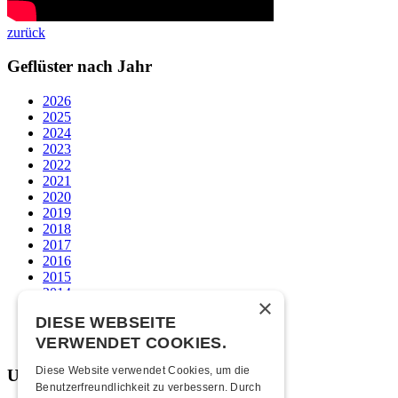
zurück
Geflüster nach Jahr
2026
2025
2024
2023
2022
2021
2020
2019
2018
2017
2016
2015
2014
×
2013
DIESE WEBSEITE
2012
2011
VERWENDET COOKIES.
Diese Website verwendet Cookies, um die
Unsere beliebtesten
Benutzerfreundlichkeit zu verbessern. Durch