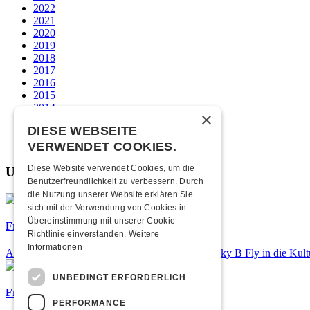
2022
2021
2020
2019
2018
2017
2016
2015
2014
×
2013
DIESE WEBSEITE
2012
2011
VERWENDET COOKIES.
Diese Website verwendet Cookies, um die
Unsere beliebtesten
Benutzerfreundlichkeit zu verbessern. Durch
die Nutzung unserer Website erklären Sie
sich mit der Verwendung von Cookies in
Übereinstimmung mit unserer Cookie-
Frisch bestätigt: Nicky B Fly
Richtlinie einverstanden.
Weitere
Informationen
Am Donnerstag, 05. November 2026 kommt Nicky B Fly in die Kult
UNBEDINGT ERFORDERLICH
Frisch bestätigt: 25 Jahre Elevenball
PERFORMANCE