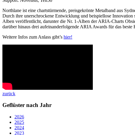
Support: Novelists, Ten56
Northlane ist eine chartstürmende, preisgekrönte Metalband aus Sydne
Durch ihre unerschrockene Entwicklung und beispiellose Innovation 
Alben veröffentlicht, darunter die Nr. 1-Alben der ARIA-Charts Obsi
darüber hinaus drei aufeinanderfolgende ARIA Awards für das bes
Weitere Infos zum Anlass gibt’s
hier!
zurück
Geflüster nach Jahr
2026
2025
2024
2023