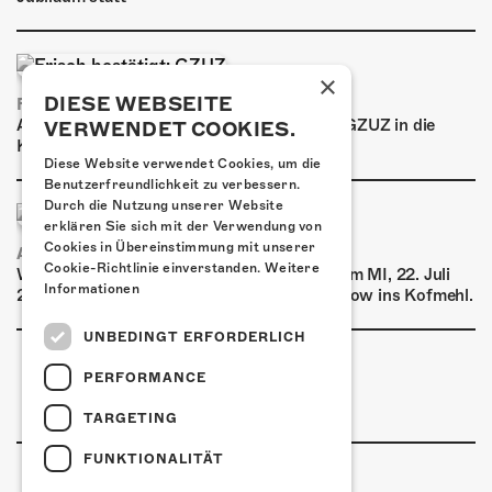
×
DIESE WEBSEITE
FRISCH BESTÄTIGT: GZUZ
Am Donnerstag, 29. Oktober 2026 kommt GZUZ in die
VERWENDET COOKIES.
Kulturfabrik Kofmehl!
Diese Website verwendet Cookies, um die
Benutzerfreundlichkeit zu verbessern.
Durch die Nutzung unserer Website
erklären Sie sich mit der Verwendung von
Cookies in Übereinstimmung mit unserer
AIRBOURNE - SPECIAL SUMMER SHOW
Cookie-Richtlinie einverstanden.
Weitere
Wow, das ist ein Ding! Airbourne kommen am MI, 22. Juli
Informationen
2026 für eine exklusive Special Summer Show ins Kofmehl.
UNBEDINGT ERFORDERLICH
PERFORMANCE
TARGETING
FUNKTIONALITÄT