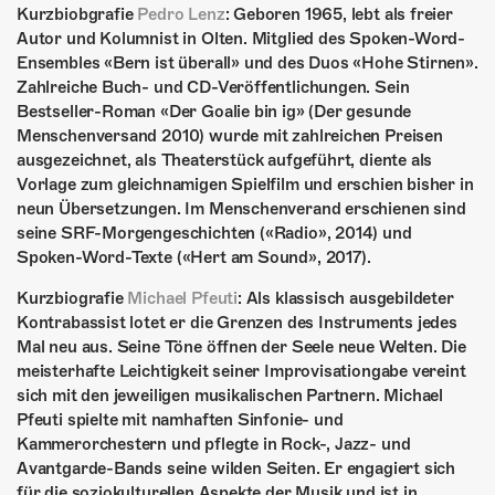
Kurzbiobgrafie
Pedro Lenz
: Geboren 1965, lebt als freier
Autor und Kolumnist in Olten. Mitglied des Spoken-Word-
Ensembles «Bern ist überall» und des Duos «Hohe Stirnen».
Zahlreiche Buch- und CD-Veröffentlichungen. Sein
Bestseller-Roman «Der Goalie bin ig» (Der gesunde
Menschenversand 2010) wurde mit zahlreichen Preisen
ausgezeichnet, als Theaterstück aufgeführt, diente als
Vorlage zum gleichnamigen Spielfilm und erschien bisher in
neun Übersetzungen. Im Menschenverand erschienen sind
seine SRF-Morgengeschichten («Radio», 2014) und
Spoken-Word-Texte («Hert am Sound», 2017).
Kurzbiografie
Michael Pfeuti
: Als klassisch ausgebildeter
Kontrabassist lotet er die Grenzen des Instruments jedes
Mal neu aus. Seine Töne öffnen der Seele neue Welten. Die
meisterhafte Leichtigkeit seiner Improvisationgabe vereint
sich mit den jeweiligen musikalischen Partnern. Michael
Pfeuti spielte mit namhaften Sinfonie- und
Kammerorchestern und pflegte in Rock-, Jazz- und
Avantgarde-Bands seine wilden Seiten. Er engagiert sich
für die soziokulturellen Aspekte der Musik und ist in