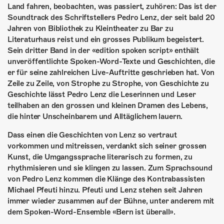
ÜBER UNS
Land fahren, beobachten, was passiert, zuhören: Das ist der
Soundtrack des Schriftstellers Pedro Lenz, der seit bald 20
GÖNNEREI
Jahren von Bibliothek zu Kleintheater zu Bar zu
Literaturhaus reist und ein grosses Publikum begeistert.
SHOP
Sein dritter Band in der «edition spoken script» enthält
unveröffentlichte Spoken-Word-Texte und Geschichten, die
MITMACHEN
er für seine zahlreichen Live-Auftritte geschrieben hat. Von
Zeile zu Zeile, von Strophe zu Strophe, von Geschichte zu
Geschichte lässt Pedro Lenz die Leserinnen und Leser
teilhaben an den grossen und kleinen Dramen des Lebens,
die hinter Unscheinbarem und Alltäglichem lauern.
Dass einen die Geschichten von Lenz so vertraut
vorkommen und mitreissen, verdankt sich seiner grossen
Kunst, die Umgangssprache literarisch zu formen, zu
rhythmisieren und sie klingen zu lassen. Zum Sprachsound
von Pedro Lenz kommen die Klänge des Kontrabassisten
Michael Pfeuti hinzu. Pfeuti und Lenz stehen seit Jahren
immer wieder zusammen auf der Bühne, unter anderem mit
dem Spoken-Word-Ensemble «Bern ist überall».