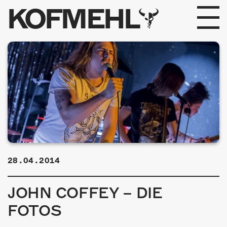
KOFMEHL
PROGRAMM
FABRIKGEFLÜSTER
GALERIE
FOTOGALERIE
PHOTOMAT
28.04.2014
INFOS
JOHN COFFEY – DIE
KONTAKT
FOTOS