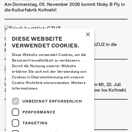
Am Donnerstag, 05. November 2026 kommt Nicky B Fly in
die Kulturfabrik Kofmehl!
×
DIESE WEBSEITE
FRISCH BESTÄTIGT: GZUZ
Am Donnerstag, 29. Oktober 2026 kommt GZUZ in die
VERWENDET COOKIES.
Kulturfabrik Kofmehl!
Diese Website verwendet Cookies, um die
Benutzerfreundlichkeit zu verbessern.
Durch die Nutzung unserer Website
erklären Sie sich mit der Verwendung von
Cookies in Übereinstimmung mit unserer
AIRBOURNE - SPECIAL SUMMER SHOW
Cookie-Richtlinie einverstanden.
Weitere
Wow, das ist ein Ding! Airbourne kommen am MI, 22. Juli
Informationen
2026 für eine exklusive Special Summer Show ins Kofmehl.
UNBEDINGT ERFORDERLICH
PERFORMANCE
TARGETING