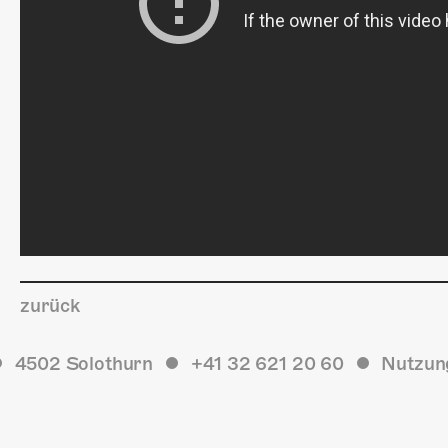
zurück
4502 Solothurn
+41 32 621 20 60
Nutzun