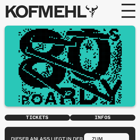
KOFMEHL
PROGRAMM
FABRIKGEFLÜSTER
GALERIE
FOTOGALERIE
PHOTOMAT
INFOS
TICKETS
INFOS
KONTAKT
DIESER ANLASS LIEGT IN DER
ZUM