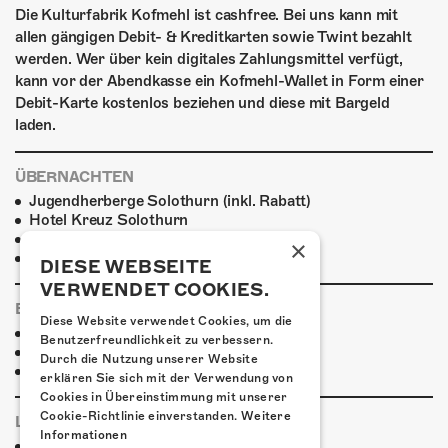
Die Kulturfabrik Kofmehl ist cashfree. Bei uns kann mit
allen gängigen Debit- & Kreditkarten sowie Twint bezahlt
werden. Wer über kein digitales Zahlungsmittel verfügt,
kann vor der Abendkasse ein Kofmehl-Wallet in Form einer
Debit-Karte kostenlos beziehen und diese mit Bargeld
laden.
ÜBERNACHTEN
Jugendherberge Solothurn (inkl. Rabatt)
Hotel Kreuz Solothurn
H4 Hotel
×
Weitere Unterkünfte
DIESE WEBSEITE
VERWENDET COOKIES.
ESSENSTIPPS
Diese Website verwendet Cookies, um die
Pier 11
Benutzerfreundlichkeit zu verbessern.
Restaurant Kreuz
Durch die Nutzung unserer Website
Pittaria
erklären Sie sich mit der Verwendung von
Cookies in Übereinstimmung mit unserer
Cookie-Richtlinie einverstanden.
Weitere
LINKS & PARTNER
Informationen
Facebook-Event