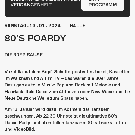
ÜBER UNS
VERGANGENHEIT
PROGRAMM
GÖNNEREI
SAMSTAG.13.01.2024
-
HALLE
SHOP
80’S POARDY
MITMACHEN
DIE 80ER SAUSE
Vokuhila auf dem Kopf, Schulterposter im Jacket, Kassetten
im Walkman und Alf im TV – das waren die 80er Jahre.
Dazu gab es tolle Musik: Pop und Rock mit Melodie und
Haarlack, Italo Disco zum Abtanzen oder New Wave und die
Neue Deutsche Welle zum Spass haben.
Am 13. Januar wird dazu im Kofmehl das Tanzbein
geschwungen. Ab 22.30 Uhr steigt die ultimative 80’s
Dance Party und allen tollen tanzbaren 80’s Tracks in Ton
und VideoBild.