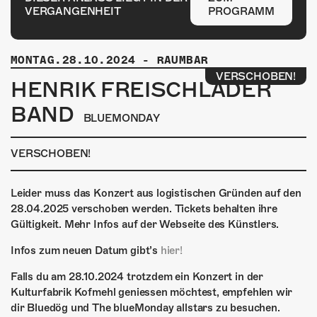
ÜBER UNS
VERGANGENHEIT
PROGRAMM
GÖNNEREI
MONTAG.28.10.2024
-
RAUMBAR
SHOP
VERSCHOBEN!
HENRIK FREISCHLADER
MITMACHEN
BAND
BLUEMONDAY
VERSCHOBEN!
Leider muss das Konzert aus logistischen Gründen auf den
28.04.2025 verschoben werden. Tickets behalten ihre
Gültigkeit. Mehr Infos auf der Webseite des Künstlers.
Infos zum neuen Datum gibt’s
hier!
Falls du am 28.10.2024 trotzdem ein Konzert in der
Kulturfabrik Kofmehl geniessen möchtest, empfehlen wir
dir Bluedög und The blueMonday allstars zu besuchen.