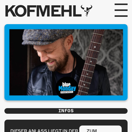
KOFMEHL
PROGRAMM
FABRIKGEFLÜSTER
GALERIE
FOTOGALERIE
PHOTOMAT
INFOS
INFOS
KONTAKT
DIESER ANLASS LIEGT IN DER
ZUM