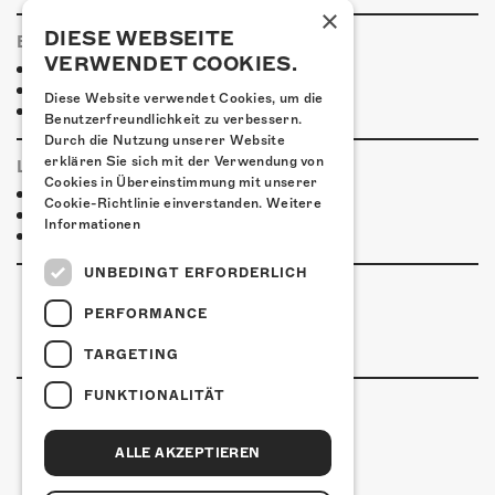
×
DIESE WEBSEITE
ESSENSTIPPS
VERWENDET COOKIES.
Pier 11
Restaurant Kreuz
Diese Website verwendet Cookies, um die
Pittaria
Benutzerfreundlichkeit zu verbessern.
Durch die Nutzung unserer Website
erklären Sie sich mit der Verwendung von
LINKS & PARTNER
Cookies in Übereinstimmung mit unserer
Bandlink
Cookie-Richtlinie einverstanden.
Weitere
Facebook Henrik Freischlader
Informationen
Instagram Henrik Freischlader
UNBEDINGT ERFORDERLICH
PERFORMANCE
TARGETING
FUNKTIONALITÄT
ALLE AKZEPTIEREN
Kulturfabrik Kofmehl
Kofmehlweg 1