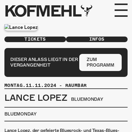
KOFMEHL
PROGRAMM
TICKETS
INFOS
FABRIKGEFLÜSTER
GALERIE
DIESER ANLASS LIEGT IN DER
ZUM
VERGANGENHEIT
PROGRAMM
FOTOGALERIE
MONTAG.11.11.2024
-
RAUMBAR
PHOTOMAT
LANCE LOPEZ
BLUEMONDAY
INFOS
BLUEMONDAY
KONTAKT
Lance Lopez, der gefeierte Bluesrock- und Texas-Blues-