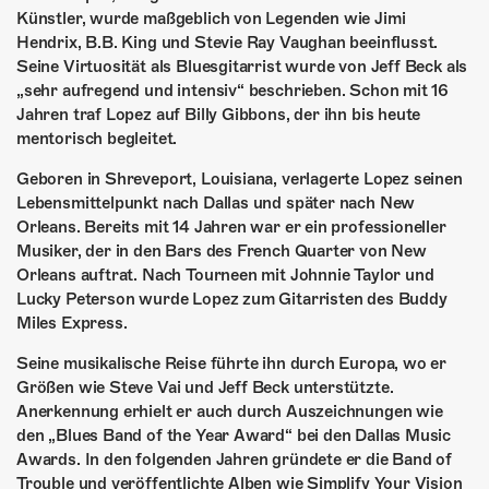
ÜBER UNS
Künstler, wurde maßgeblich von Legenden wie Jimi
Hendrix, B.B. King und Stevie Ray Vaughan beeinflusst.
GÖNNEREI
Seine Virtuosität als Bluesgitarrist wurde von Jeff Beck als
„sehr aufregend und intensiv“ beschrieben. Schon mit 16
SHOP
Jahren traf Lopez auf Billy Gibbons, der ihn bis heute
mentorisch begleitet.
MITMACHEN
Geboren in Shreveport, Louisiana, verlagerte Lopez seinen
Lebensmittelpunkt nach Dallas und später nach New
Orleans. Bereits mit 14 Jahren war er ein professioneller
Musiker, der in den Bars des French Quarter von New
Orleans auftrat. Nach Tourneen mit Johnnie Taylor und
Lucky Peterson wurde Lopez zum Gitarristen des Buddy
Miles Express.
Seine musikalische Reise führte ihn durch Europa, wo er
Größen wie Steve Vai und Jeff Beck unterstützte.
Anerkennung erhielt er auch durch Auszeichnungen wie
den „Blues Band of the Year Award“ bei den Dallas Music
Awards. In den folgenden Jahren gründete er die Band of
Trouble und veröffentlichte Alben wie Simplify Your Vision