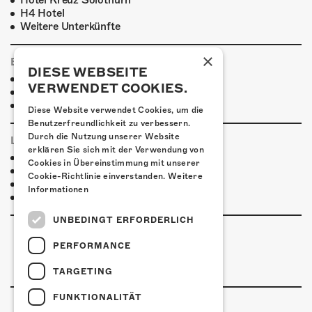
Hotel Kreuz Solothurn
H4 Hotel
Weitere Unterkünfte
×
ESSENSTIPPS
DIESE WEBSEITE
Pier 11
VERWENDET COOKIES.
Restaurant Kreuz
Pittaria
Diese Website verwendet Cookies, um die
Benutzerfreundlichkeit zu verbessern.
Durch die Nutzung unserer Website
LINKS & PARTNER
erklären Sie sich mit der Verwendung von
Facebook-Event
Cookies in Übereinstimmung mit unserer
Lance Lopez
Cookie-Richtlinie einverstanden.
Weitere
Lance Lopez-Facebook
Informationen
Lance Lopez-Instagram
UNBEDINGT ERFORDERLICH
PERFORMANCE
TARGETING
FUNKTIONALITÄT